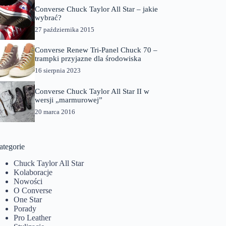
Converse Chuck Taylor All Star – jakie
wybrać?
27 października 2015
Converse Renew Tri-Panel Chuck 70 –
trampki przyjazne dla środowiska
16 sierpnia 2023
Converse Chuck Taylor All Star II w
wersji „marmurowej”
20 marca 2016
ategorie
Chuck Taylor All Star
Kolaboracje
Nowości
O Converse
One Star
Porady
Pro Leather