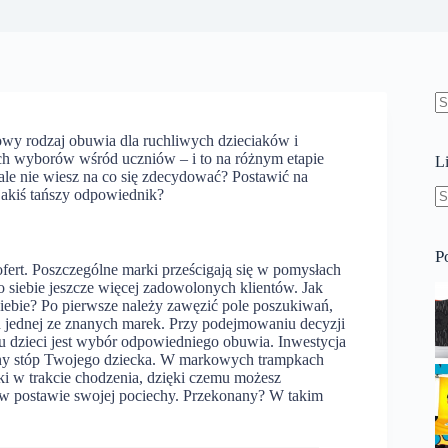
B
w
wy rodzaj obuwia dla ruchliwych dzieciaków i
ych wyborów wśród uczniów – i to na różnym etapie
L
ale nie wiesz na co się zdecydować? Postawić na
jakiś tańszy odpowiednik?
B
w
P
ert. Poszczególne marki prześcigają się w pomysłach
 siebie jeszcze więcej zadowolonych klientów. Jak
iebie? Po pierwsze należy zawęzić pole poszukiwań,
 jednej ze znanych marek. Przy podejmowaniu decyzji
 dzieci jest wybór odpowiedniego obuwia. Inwestycja
rony stóp Twojego dziecka. W markowych trampkach
tki w trakcie chodzenia, dzięki czemu możesz
 w postawie swojej pociechy. Przekonany? W takim