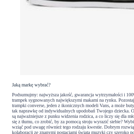
Jaką markę wybrać?
Podsumujmy: najwyższa jakość, gwarancja wytrzymałości i 10
trampek sygnowanych największymi makami na rynku. Pozostaje
trampki converse, jeden z ikonicznych modeli Vans, a może buty
tak naprawkę od indywidualnych upodobań Twojego dziecka. Odp
są najważniejsze z punku widzenia rodzica, a co liczy się dla 
się z tłumu, co zrobić, by za pomocą stroju wyrazić siebie? Wyb
wziąć pod uwagę również tego rodzaju kwestie. Dobrym rozwią
kolaboracji ze znanymi postaciami świata muzyki czy szeroko po