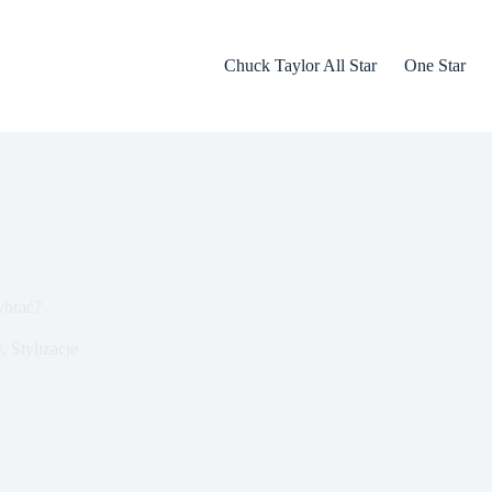
Chuck Taylor All Star
One Star
ybrać?
y
,
Stylizacje