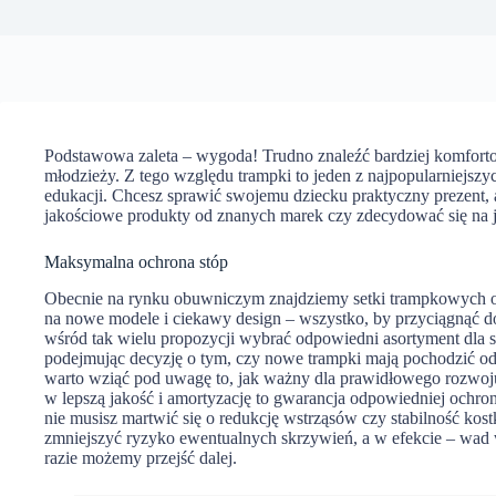
Podstawowa zaleta – wygoda! Trudno znaleźć bardziej komforto
młodzieży. Z tego względu trampki to jeden z najpopularniejsz
edukacji. Chcesz sprawić swojemu dziecku praktyczny prezent, 
jakościowe produkty od znanych marek czy zdecydować się na 
Maksymalna ochrona stóp
Obecnie na rynku obuwniczym znajdziemy setki trampkowych of
na nowe modele i ciekawy design – wszystko, by przyciągnąć do
wśród tak wielu propozycji wybrać odpowiedni asortyment dla s
podejmując decyzję o tym, czy nowe trampki mają pochodzić od
warto wziąć pod uwagę to, jak ważny dla prawidłowego rozwoju
w lepszą jakość i amortyzację to gwarancja odpowiedniej och
nie musisz martwić się o redukcję wstrząsów czy stabilność kos
zmniejszyć ryzyko ewentualnych skrzywień, a w efekcie – wad
razie możemy przejść dalej.