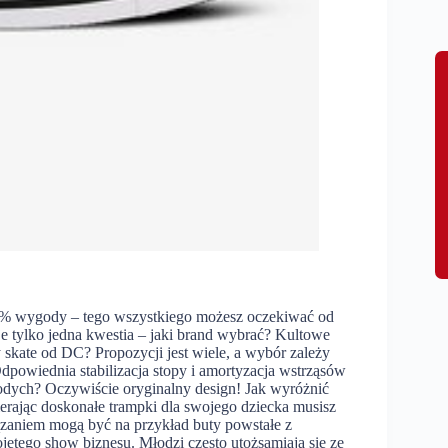
0% wygody – tego wszystkiego możesz oczekiwać od
 tylko jedna kwestia – jaki brand wybrać? Kultowe
 skate od DC? Propozycji jest wiele, a wybór zależy
owiednia stabilizacja stopy i amortyzacja wstrząsów
młodych? Oczywiście oryginalny design! Jak wyróżnić
ierając doskonałe trampki dla swojego dziecka musisz
zaniem mogą być na przykład buty powstałe z
jętego show biznesu. Młodzi często utożsamiają się ze