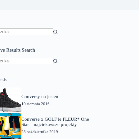
rak
yników
ive Results Search
rak
yników
osts
Conversy na jesień
10 sierpnia 2016
Converse x GOLF le FLEUR* One
Star – najciekawsze projekty
28 października 2019